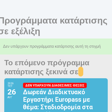
Προγράμματα κατάρτισης
σε εξέλιξη
Δεν υπάρχουν προγράμματα κατάρτισης αυτή τη στιγμή
Το επόμενο πρόγραμμα
κατάρτισης ξεκινά σε
2026
ΔΕΝ ΥΠΑΡΧΟΥΝ ΔΙΑΘΕΣΙΜΕΣ ΘΕΣΕΙΣ
ΤΕΤ
26
Δωρεάν Διαδικτυακό
ΑΥΓ
Εργαστήρι Europass με
θέμα: Σταδιοδρομία στα