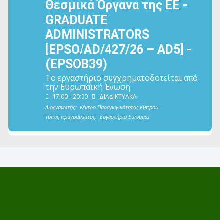
Θεσμικά Όργανα της ΕΕ -
GRADUATE
ADMINISTRATORS
[EPSO/AD/427/26 – AD5] -
(EPSOB39)
Το εργαστήριο συγχρηματοδοτείται από
την Ευρωπαϊκή Ένωση.
17:00 - 20:00
ΔΙΑΔΙΚΤΥΑΚΑ
Διοργανωτής:
Κέντρο Παραγωγικότητας Κύπρου
Τύπος προγράμματος:
Εργαστήρια Europass