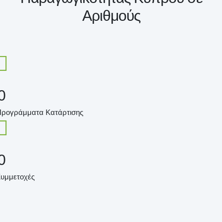
Αριθμούς
0
Προγράμματα Κατάρτισης
0
Συμμετοχές