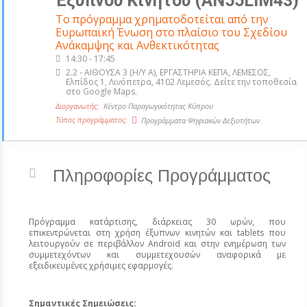
Έξυπνου Κινητού (AN55LIM43)
Το πρόγραμμα χρηματοδοτείται από την
Ευρωπαϊκή Ένωση στο πλαίσιο του Σχεδίου
Ανάκαμψης και Ανθεκτικότητας
14:30 - 17:45
2.2 - AIΘΟΥΣΑ 3 (Η/Υ A), ΕΡΓΑΣΤΗΡΙΑ ΚΕΠΑ, ΛΕΜΕΣΟΣ
,
Ελπίδος 1, Λινόπετρα, 4102 Λεμεσός. Δείτε την τοποθεσία
στο Google Maps.
Διοργανωτής:
Κέντρο Παραγωγικότητας Κύπρου
Τύπος προγράμματος:
Προγράμματα Ψηφιακών Δεξιοτήτων
Πληροφορίες Προγράμματος
Πρόγραμμα κατάρτισης, διάρκειας 30 ωρών, που
επικεντρώνεται στη χρήση έξυπνων κινητών και tablets που
λειτουργούν σε περιβάλλον Android και στην ενημέρωση των
συμμετεχόντων και συμμετεχουσών αναφορικά με
εξειδικευμένες χρήσιμες εφαρμογές.
Σημαντικές Σημειώσεις: