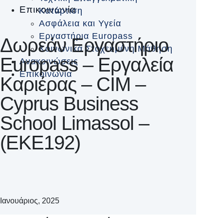
Επικοινωνία
Κατάρτιση
Ασφάλεια και Υγεία
Εργαστήρια Europass
Δωρεάν Εργαστήριο
Κοινωνικά Στοχευμένη Μάθηση
Europass – Εργαλεία
Ανακοινώσεις
Επικοινωνία
Καριέρας – CIM –
Cyprus Business
School Limassol –
(EKE192)
Ιανουάριος, 2025