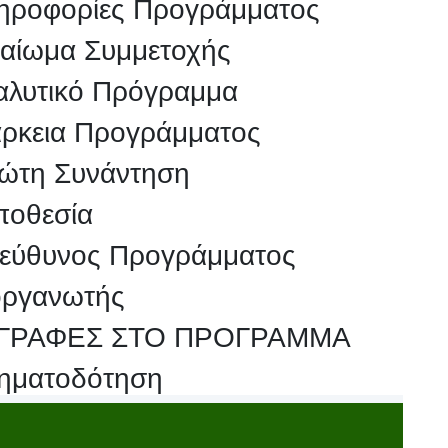
ηροφορίες Προγράμματος
καίωμα Συμμετοχής
αλυτικό Πρόγραμμα
άρκεια Προγράμματος
ώτη Συνάντηση
ποθεσία
εύθυνος Προγράμματος
οργανωτής
ΓΡΑΦΕΣ ΣΤΟ ΠΡΟΓΡΑΜΜΑ
ηματοδότηση