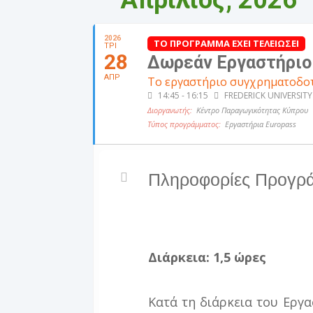
Απρίλιος, 2026
2026
ΤΟ ΠΡΟΓΡΑΜΜΑ ΕΧΕΙ ΤΕΛΕΙΩΣΕΙ
ΤΡΙ
28
Δωρεάν Εργαστήριο 
ΑΠΡ
Το εργαστήριο συγχρηματοδοτ
14:45 - 16:15
FREDERICK UNIVERSITY
Διοργανωτής:
Κέντρο Παραγωγικότητας Κύπρου
Τύπος προγράμματος:
Εργαστήρια Europass
Πληροφορίες Προγρ
Διάρκεια: 1,5 ώρες
Κατά τη διάρκεια του Εργ