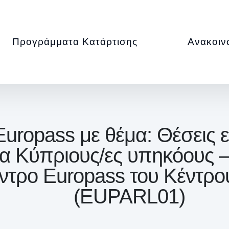
Προγράμματα Κατάρτισης
Ανακοιν
uropass με θέμα: Θέσεις 
για Κύπριους/ες υπηκόους 
έντρο Europass του Κέντρ
(EUPARL01)