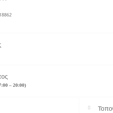
618862
ς
τος
7:00 – 20:00)
Τοπο