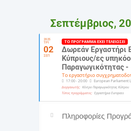
Σεπτέμβριος, 2
2025
ΤΟ ΠΡΟΓΡΑΜΜΑ ΕΧΕΙ ΤΕΛΕΙΩΣΕΙ
ΤΡΙ
02
Δωρεάν Εργαστήρι E
ΣΕΠ
Κύπριους/ες υπηκόο
Παραγωγικότητας -
Το εργαστήριο συγχρηματοδοτ
17:00 - 20:00
European Parliament Li
Διοργανωτής:
Κέντρο Παραγωγικότητας Κύπρου
Τύπος προγράμματος:
Εργαστήρια Europass
Πληροφορίες Προγρ